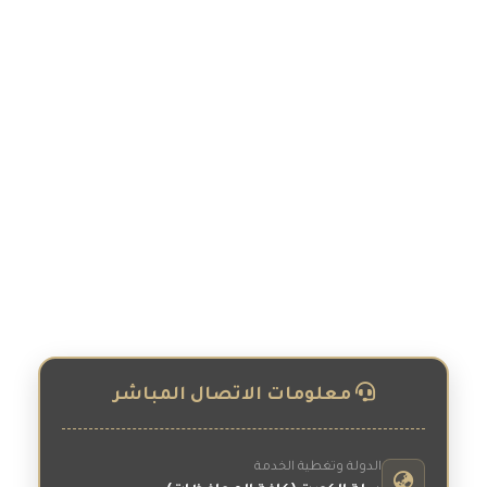
تتحرك إليك محطاتنا المتنقلة والمجهزة بالكامل بأحدث التقنيات
العالمية ومواد التنظيف الآمنة 100% على الصبغ والفرش الداخلي.
سواء كنت تبحث عن غسيل دوري سريع، أو تلميع وبوليش احترافي
يعيد. لسيارتك بريق الوكالة، فريقنا الخبير مستعد لتلبيتك أمام
منزلك أو مقر. عملك في كافة محافظات الكويت بأعلى جودة
وأفضل أسعار تنافسية. احجز موعدك الآن واجعل سيارتك تلمع في
مكانها!.
معلومات الاتصال المباشر
الدولة وتغطية الخدمة