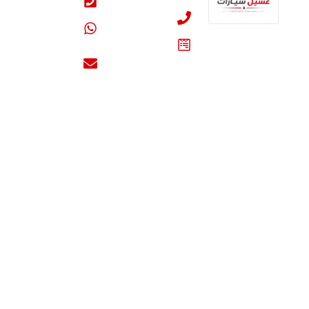
60998077
اتصل بنا
واتساب
نعتمد في عملنا على
عنا
طاقم فني خبير
info@carwash-
يضمن لك تلميعاً
kw.online
وتنسيقاً احترافياً
يعيد لسيارتك بريق
الوكالة، ونعمل
على مدار الساعة
لنوفر لك خدمة 24
ساعة تلبي
احتياجاتك في أي
وقت، كل ذلك بـ
أسعار تنافسية
ومدروسة تناسب
الجميع، مع الالتزام
التام باستخدام مواد
آمنة ومضمونة
العالمية لحماية