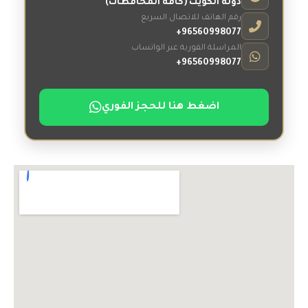
دولة الكويت (كافة المحافظات)
رقم الهاتف للاتصال السريع
96560998077+
المراسلة الفورية عبر الواتساب
96560998077+
اضغط هنا للحجز الفوري