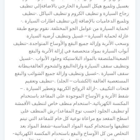
بغسيل وتلميع هيكل السيارة الخارجي بالاضافةإلي تنظيف
زجاج السيارة و تنظيف الكروم و تنظيف النياكل .·تنظيف
وتلميع الدعاميات بالإضافة إلي تنظيف اطارات السيارة .·
لحماية السيارة من عوامل الجو المختلفة. نقوم بوضع طبقة
عازلة لحماية السيارة – غسيل وتنظيف أرضية السيارة
وسحب الأتربة وإزالة جميع البقع والأوساخ المتواجدة.-تنظيف
أبواب السيارة بمواد متخصصة في إزالة الأتربة والبقع
الصعبةالملتصقة بالمواد البلاستيكة وجلود الأبواب .-غسيل
وتنظيف سقف السيارة وازالةالبقع والشحوم العالقةببطانة
سقف السيارة .-غسيل وتنظيف وازالة جميع الشوائب والبقع
المستعصية العالقة (الكشنات – الجلد) .-تنظيف وتعقيم
فتحات التكييف .-ازالة الروائح الكريهة وتعطير السيارة . –
شفط الأتربة و الأوساخ الموجودة على المقاعد باستخدام
المكنسة الكهربائية.-استخدام منظف خاص لتنظيف الأقمشة
أو تنظيف الجلود (حسب نوع المقاعد)-رش المنظف على
اسطح المقعد مع مراعاة نوعية كل خام للمقاعد التي تيتم
تنظيفها واستخدام كمية المواد المناسبة-شفط المواد بعد
التخلص من كل الأوساخ والبقع باستخدام المكنسة الكهربائية-