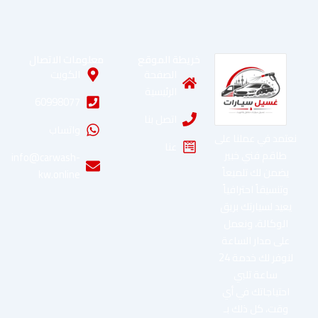
خريطة الموقع
معلومات الاتصال
الصفحة
الكويت
الرئيسية
60998077
اتصل بنا
واتساب
نعتمد في عملنا على
عنا
طاقم فني خبير
info@carwash-
يضمن لك تلميعاً
kw.online
وتنسيقاً احترافياً
يعيد لسيارتك بريق
الوكالة، ونعمل
على مدار الساعة
لنوفر لك خدمة 24
ساعة تلبي
احتياجاتك في أي
وقت، كل ذلك بـ