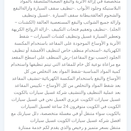
متخصصة في إزالة الأتربة والبقع الصعبةالملتصقة بالمواد
البلاستيكة وجلود الأبواب .-تنظيف سقف السيارة وازالةالبقع
والشحوم العالقةببطانة سقف السيارة .-غسيل وتنظيف
وازالة جميع الشوائب والبقع المستعصية العالقة (الكشنات –
الجلد) .-تنظيف وتعقيم فتحات التكييف .-ازالة الروائح الكريهة
وتعطير السيارة غسيل وتنظيف كشنات السيارات – شفط
الأتربة و الأوساخ الموجودة على المقاعد باستخدام المكنسة
الكهربائية.-استخدام منظف خاص لتنظيف الأقمشة أو تنظيف
الجلود (حسب نوع المقاعد)-رش المنظف على اسطح المقعد
مع مراعاة نوعية كل خام للمقاعد التي تيتم تنظيفها واستخدام
كمية المواد المناسبة-شفط المواد بعد التخلص من كل
الأوساخ والبقع باستخدام المكنسة الكهربائية-تنشيف المقاعد
بعد شفط المواد والتخلص من كل الأوساخ – تكييس المقاعد
بعد عملية التنظيف والتنشيف شركة غسيل سيارات بالكويت
غسيل سيارات الكويت عزيزي العميل نحن في غسيل سيارات
الكويت في الكويت متوفرون 24 ساعة لغسيل السيارات
بالكويت سواء متنقل أو في مغسلة متخصصة، دلل سيارتك مع
افضل شركه غسيل سيارات الكويت غسيل سيارات
متنقل بسعر متميز و رخيص والذي يقدم لكم خدمة ممتازة