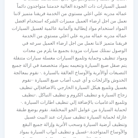
غسيل السيارات ذات الجودة العالية خدمتنا متواجدون دائماً
عماله مدربه علي اعلي مستوي من الخدمة فريقنا متميز لاننا
نعمل من اجل ارضاء العميل مميزات الشركه استخدام افضل
المواد استخدام مواد إيطالية وألمانية عالمية لغسيل السيارات
عماله مدربه عماله مدربه علي اعلي مستوي من الخدمة
فريقنا متميز لاننا نعمل من اجل ارضاء العميل سرعه في
الوصول نمتلك سيارات مزودة بجميع ما يلزم من معدات
ومواد تنظيف وحماية وتلميع السيارات مغسلة سيارات متنقلة
يتم صقل صبغ السيارة وتنعيمه بمواد متخصصة في ازالة جميع
التصبغات أوالأتربة والأوساخ العالقة بالسيارة .· نقوم بمعالجة
الخدوش والزلخات و أي عيب أصاب صبغ السيارة ··نقوم
بغسيل وتلميع هيكل السيارة الخارجي بالاضافةإلي تنظيف
زجاج السيارة و تنظيف الكروم و تنظيف النياكل .·تنظيف
وتلميع الدعاميات بالإضافة إلي تنظيف اطارات السيارة .·
لحماية السيارة من عوامل الجو المختلفة. نقوم بوضع طبقة
عازلة لحماية السيارة تنظيف سيارات عند البيت غسيل
وتنظيف أرضية السيارة وسحب الأتربة وإزالة جميع البقع
والأوساخ المتواجدة.-غسيل و تنظيف أبواب السيارة بمواد