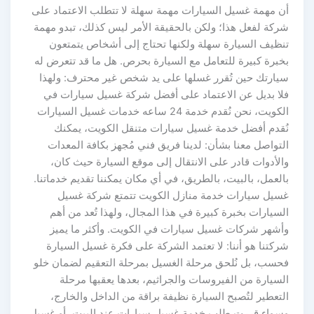
أن مهمة غسيل السيارات مهمة سهلة لا تتطلب الاعتماد على
شركة لفعل هذا؛ ولكن بالحقيقة الأمر ليس كذلك، تبدو مهمة
تنظيف السيارة سهلة ولكنها تحتاج إلى أشخاص يتمتعون
بخبرة كبيرة للتعامل مع السيارة بحرص. هل ما قد تتعرض له
سيارتك حين تُقرر غسلها على يد شخص غير محترف: ولهذا
فلا بديل عن الاعتماد على أفضل شركة غسيل سيارات في
الكويت، نحن نُقدم خدمة 24 ساعه خدمات غسيل السيارات
نُقدم أفضل خدمة غسيل سيارات متنقل الكويت، يمكنك
التواصل معنا بشأن: لدينا فريق فني مُجهز بكافة المعدات
والأدوات قادر على الانتقال إلى موقع السيارة حيث كان،
بالعمل، بالبيت، بالطريق، في أي مكان يمكننا تقديم خدماتنا.
غسيل سيارات خدمة منازل الكويت تتمتع شركة غسيل
السيارات بخبرة كبيرة في هذا المجال، ولهذا تُعد من أهم
وأشهر شركات غسيل سيارات في الكويت. وأكثر ما يميز
شركتنا هو أننا: لا تعتمد الشركة على فكرة غسيل السيارة
فحسب، بل نُلحق مرحلة الغسيل بمرحلة التعقيم لضمان خلو
السيارة من الفيروسات والجراثيم، بعدها يعقبها مرحلة
التعطير لتُصبح السيارة نظيفة براقة من الداخل والخارج،
وسواء قررت طلب خدمة غسيل سيارات عند البيت، أو غسيل