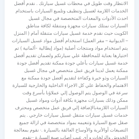
الانتظار وقت طويل في محطات غسيل سيارتك . نقدم أفضل
الخدمات اللازمة لغسيل وتنظيف وتلميع السيارات باستخدام
احدث الأدوات والمعدات المتخصصة في مجال غسيل
السيارات نمتلك سيارات مجهزة ومتنقلة لكافة مناطق
الكويت حيث نقدم خدمة غسيل سيارات متنقلة أمام ( المنزل
– الديوانية – مقر العمل) استخدام أفضل مواد غسيل السيارات
يتم استخدام مواد ومنتجات أصلية (مواد إيطالية -ألمانية ) تم
اختيارها بعناية للمحافظة علي سيارتكم ولضمان تقديم أفضل
خدمة غسيل سيارات بأعلي جودة ممكنة تقديم أفضل جودة
ممكنة يعمل لدينا فريق عمل متخصص في مجال غسيل
السيارات وذو خبرة وكفاءة لتقديم أفضل جودة ممكنة مع
الاهتمام والحفاظ علي كل الاجزاء الداخلية والخارجية للسيارة
سرعة في الوصول يتم الوصول إلي عملاؤنا بأسرع وقت
ممكن وذلك بسيارات مجهزة بكافة أدوات ومواد غسيل
السيارات اللازمةبالإضافة إلي فريق عمل متخصص ومحترف
خدمات غسيل سيارات متنقل غسيل سيارات خارجي . يتم
صقل صبغ السيارة وتنعيمه بمواد متخصصة في ازالة جميع
التصبغات أوالأتربة والأوساخ العالقة بالسيارة .· نقوم بمعالجة
الخدوش والزلخات و أي عيب أصاب صبغ السيارة ··نقوم