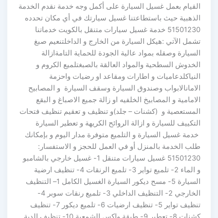
القيام بعمل غسيل السيارة على أكمل وجه خدمة نقدم الخدمة
الذهبية حيث باستطاعتنا غسيل سيارتك في أي مكان تحدده
51501230 خدمة غسيل سيارات متنقل بالكويت خدماتنا
تشمل الآتي :هيكل السيارة من الخارج و الداخلتنعيم صبغ
السيارة وصقله بمواد عالية الجودة للحماية التامةازالة
الخدوش السطحية والمواد العالقة بالصبغتلميع الكروم و
النياكلدعاميات و اطارات ومقاعد او رضيات واحزمة
الامانالابواب وصندوق السيارة وسقف السيارة و المصابيح
الامامية و المصابيخ الخلفيه او زالة جميع الاصباغ و البقع
المستعصية و (كشنات – جلد)و تنظيف و تعقيم تنظيف فتحات
التكييف للسيارة و ازالة الروائح الكريهة و تعطير السيارة
خدمة غسيل السيارة و التلميع متوفرة مدار اليوم و بإمكانك
طلب الخدمة بالمنزل أو في العمل للحجز و الاستفسار:
51501230 غسيل سيارات متنقل 1- غسيل خارجي بالشامبو
و الماء 2- تلميع تواير 3- تلميع الرنقات 4- تنظيف ارضية
السيارة 5- مسح ديكور السيارة الغسيل الكامل 1– التنظيف
الخارجي 2- التنظيف الداخلي 3- تلميع رنقات سوبر 4-
تنظيف تواير 5- تنظيف ارضيات 6- تلميع ديكور 7- تنظيف
كشنات 8- تعطير 9- طبقة واكس الشمعية 10- تنظيف الدبة