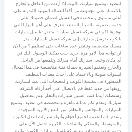
لتنظيف وتلميع سيارتك بالبيت إذا أردت من الداخل والخارج
بالاعتماد على مجموعة من أكفأ العمالة المهنية المُدربة على
أعلى مستوى و مختصة في الغسيل لضمان حصولك على
خدمة مضمونة مائة بالمائة دعنا نتعرف على أهم المزايا التي
نوفرها لكم في شركه غسيل سيارات متنقل: غسيل سيارات
بالكويت ترسل سيارتك إلى شركه غسيل السيارات مثل
مغسلة متخصصة وتنتظر عدة ساعات حتى تستلمها؟ من الآن
لن تواجه هذا الأمر مرة أخرى حيث يمكننا الوصول إليك في
أي مكان وغسل سيارتك أمام منزلك وتلميعها من الداخل
والخارج وتعقيم السياره بعمالة فنية متخصصة في هذا المجال
لسنوات طويلة وبالاعتماد على أحدث معدات التنظيف
المتطورة في مغسلة الكويت والمضخات التي تعيد لسيارتك
رونقها من جديد فقط قم بالاتصال على أحد أرقام الشركه
وسنصلك أينما كنت. غسيل سيارات بالبخار نهتم بتفاصيل
سيارتك ونقدم لكم عمالة ماهرة ومتخصصة في تنظيف وتلميع
السيارات والمجالس والتخلص من البقع والأتربة الموجودة
ونقدم تلك الخدمة لجميع أحجام وأنواع سيارات النقل الكبيرة
والمتوسطة والملاكي والشاحنات الكبيرة احصل الآن على
خدمة تنظيف ممتازة مع شركه غسيل سيارات الكويت والذي