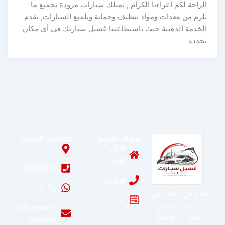
الراحة لكم أعزاءنا الكرام , نمتلك سيارات مزودة بجميع ما
يلزم من معدات ومواد تنظيف وحماية وتلميع السيارات, نقدم
الخدمة الذهبية حيث باستطاعتنا غسيل سيارتك في أي مكان
تحدده
خريطة الموقع
معلومات الاتصال
الصفحة
الكويت
الرئيسية
60998077
اتصل بنا
واتساب
نعتمد في عملنا على
عنا
طاقم فني خبير
info@carwash-
يضمن لك تلميعاً
kw.online