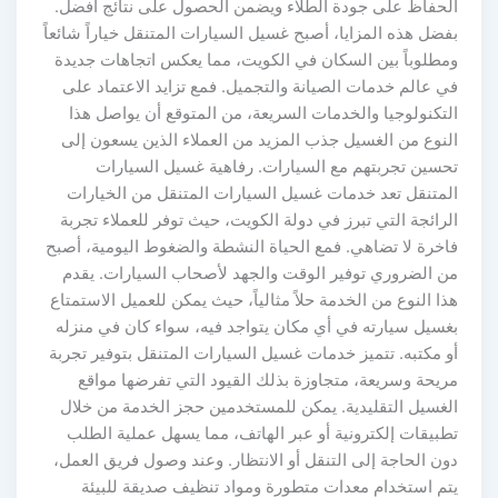
الحفاظ على جودة الطلاء ويضمن الحصول على نتائج أفضل.
بفضل هذه المزايا، أصبح غسيل السيارات المتنقل خياراً شائعاً
ومطلوباً بين السكان في الكويت، مما يعكس اتجاهات جديدة
في عالم خدمات الصيانة والتجميل. فمع تزايد الاعتماد على
التكنولوجيا والخدمات السريعة، من المتوقع أن يواصل هذا
النوع من الغسيل جذب المزيد من العملاء الذين يسعون إلى
تحسين تجربتهم مع السيارات. رفاهية غسيل السيارات
المتنقل تعد خدمات غسيل السيارات المتنقل من الخيارات
الرائجة التي تبرز في دولة الكويت، حيث توفر للعملاء تجربة
فاخرة لا تضاهي. فمع الحياة النشطة والضغوط اليومية، أصبح
من الضروري توفير الوقت والجهد لأصحاب السيارات. يقدم
هذا النوع من الخدمة حلاً مثالياً، حيث يمكن للعميل الاستمتاع
بغسيل سيارته في أي مكان يتواجد فيه، سواء كان في منزله
أو مكتبه. تتميز خدمات غسيل السيارات المتنقل بتوفير تجربة
مريحة وسريعة، متجاوزة بذلك القيود التي تفرضها مواقع
الغسيل التقليدية. يمكن للمستخدمين حجز الخدمة من خلال
تطبيقات إلكترونية أو عبر الهاتف، مما يسهل عملية الطلب
دون الحاجة إلى التنقل أو الانتظار. وعند وصول فريق العمل،
يتم استخدام معدات متطورة ومواد تنظيف صديقة للبيئة