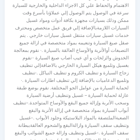
الاهتمام والحفاظ علي كل الاجزاء الداخلية والخارجية للسيارة
سرعة في الوصول يتم الوصول إلي عملاؤنا بأسرع وقت
ممكن وذلك بسيارات مجهزة بكافة أدوات ومواد غسيل
السيارات اللازمةبالإضافة إلي فريق عمل متخصص ومحترف
خدمات غسيل سيارات متنقل غسيل سيارات خارجي . يتم
صقل صبغ السيارة وتنعيمه بمواد متخصصة في ازالة جميع
التصبغات أوالأتربة والأوساخ العالقة بالسيارة .· نقوم بمعالجة
الخدوش والزلخات و أي عيب أصاب صبغ السيارة ··نقوم
بغسيل وتلميع هيكل السيارة الخارجي بالاضافةإلي تنظيف
زجاج السيارة و تنظيف الكروم و تنظيف النياكل .·تنظيف
وتلميع الدعاميات بالإضافة إلي تنظيف اطارات السيارة .·
لحماية السيارة من عوامل الجو المختلفة. نقوم بوضع طبقة
عازلة لحماية السيارة – غسيل وتنظيف أرضية السيارة
وسحب الأتربة وإزالة جميع البقع والأوساخ المتواجدة.-تنظيف
أبواب السيارة بمواد متخصصة في إزالة الأتربة والبقع
الصعبةالملتصقة بالمواد البلاستيكة وجلود الأبواب .-غسيل
وتنظيف سقف السيارة وازالةالبقع والشحوم العالقةببطانة
سقف السيارة .-غسيل وتنظيف وازالة جميع الشوائب والبقع