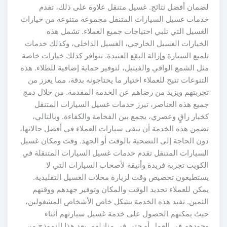
لضمان أفضل نتائج. غسيل متنقل علاوة على ذلك، تقدم
خدمات غسيل السيارات المتنقل مجموعة متنوعة من خيارات
الغسيل التي تلبي احتياجات جميع العملاء. تشمل هذه
الخيارات الغسيل الخارجي، الغسيل الداخلي، وكذلك خدمات
تلميع السيارة وإزالة البقع العنيدة. تتوافر كذلك خيارات خاصة
مثل الشمع الواقي والفينيل، لتوفير حماية إضافية للطلاء. هذه
التنوعات تتيح للعملاء اختيار ما يحتاجونه بدقة، مما يعزز من
تجربتهم ويزيد من رضاهم عن الخدمة المقدمة. من خلال دمج
جميع هذه العناصر، تبرز خدمات غسيل السيارات المتنقل
كخيار راقٍ وعصري، يجمع بين الفخامة والكفاءة. وبالتالي،
تضمن هذه الخدمة أن تبقى سيارات العملاء في أفضل حالاتها،
دون الحاجة إلى التضحية بالوقت أو الجهد. وقت ومكان غسيل
السيارات المتنقل تقدم خدمات غسيل السيارات المتنقلة في
الكويت تجربة فريدة وأنيقة لأصحاب السيارات التي لا
يستطيعون تخصيص وقت لزيارة محلات الغسيل التقليدية.
يمكن للعملاء تحديد الوقت والمكان وتوفير جهدهم ووقتهم
الثمين. تفيد هذه الخدمة بشكل خاص الأشخاص المشغولين،
حيث يمكنهم الحصول على خدمة غسيل سيارتهم أثناء
وجودهم في العمل أو حتى في منازلهم. يعد هذا النموذج من