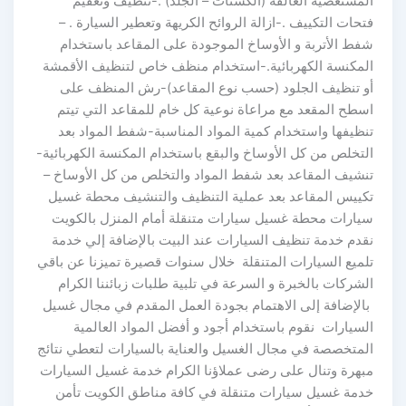
المستعصية العالقة (الكشنات – الجلد) .-تنظيف وتعقيم
فتحات التكييف .-ازالة الروائح الكريهة وتعطير السيارة . –
شفط الأتربة و الأوساخ الموجودة على المقاعد باستخدام
المكنسة الكهربائية.-استخدام منظف خاص لتنظيف الأقمشة
أو تنظيف الجلود (حسب نوع المقاعد)-رش المنظف على
اسطح المقعد مع مراعاة نوعية كل خام للمقاعد التي تيتم
تنظيفها واستخدام كمية المواد المناسبة-شفط المواد بعد
التخلص من كل الأوساخ والبقع باستخدام المكنسة الكهربائية-
تنشيف المقاعد بعد شفط المواد والتخلص من كل الأوساخ –
تكييس المقاعد بعد عملية التنظيف والتنشيف محطة غسيل
سيارات محطة غسيل سيارات متنقلة أمام المنزل بالكويت
نقدم خدمة تنظيف السيارات عند البيت بالإضافة إلي خدمة
تلميع السيارات المتنقلة خلال سنوات قصيرة تميزنا عن باقي
الشركات بالخبرة و السرعة في تلبية طلبات زبائننا الكرام
بالإضافة إلى الاهتمام بجودة العمل المقدم في مجال غسيل
السيارات نقوم باستخدام أجود و أفضل المواد العالمية
المتخصصة في مجال الغسيل والعناية بالسيارات لتعطي نتائج
مبهرة وتنال على رضى عملاؤنا الكرام خدمة غسيل السيارات
خدمة غسيل سيارات متنقلة في كافة مناطق الكويت تأمن