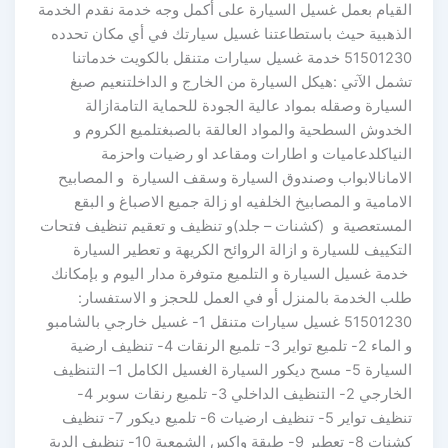
القيام بعمل غسيل السيارة على أكمل وجه خدمة نقدم الخدمة
الذهبية حيث باستطاعتنا غسيل سيارتك في أي مكان تحدده
51501230 خدمة غسيل سيارات متنقل بالكويت خدماتنا
تشمل الآتي :هيكل السيارة من الخارج و الداخلتنعيم صبغ
السيارة وصقله بمواد عالية الجودة للحماية التامةازالة
الخدوش السطحية والمواد العالقة بالصبغتلميع الكروم و
النياكلدعاميات و اطارات ومقاعد او رضيات واحزمة
الامانالابواب وصندوق السيارة وسقف السيارة و المصابيح
الامامية و المصابيخ الخلفيه او زالة جميع الاصباغ و البقع
المستعصية و (كشنات – جلد)و تنظيف و تعقيم تنظيف فتحات
التكييف للسيارة و ازالة الروائح الكريهة و تعطير السيارة
خدمة غسيل السيارة و التلميع متوفرة مدار اليوم و بإمكانك
طلب الخدمة بالمنزل أو في العمل للحجز و الاستفسار:
51501230 غسيل سيارات متنقل 1- غسيل خارجي بالشامبو
و الماء 2- تلميع تواير 3- تلميع الرنقات 4- تنظيف ارضية
السيارة 5- مسح ديكور السيارة الغسيل الكامل 1– التنظيف
الخارجي 2- التنظيف الداخلي 3- تلميع رنقات سوبر 4-
تنظيف تواير 5- تنظيف ارضيات 6- تلميع ديكور 7- تنظيف
كشنات 8- تعطير 9- طبقة واكس الشمعية 10- تنظيف الدبة