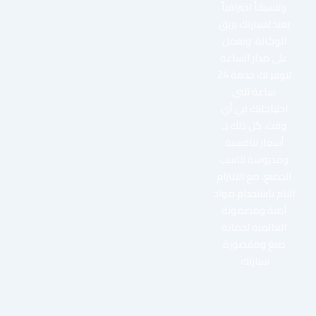
وتنسيقاً احترافياً
يعيد لسيارتك بريق
الوكالة، ونعمل
على مدار الساعة
لنوفر لك خدمة 24
ساعة تلبي
احتياجاتك في أي
وقت، كل ذلك بـ
أسعار تنافسية
ومدروسة تناسب
الجميع، مع الالتزام
التام باستخدام مواد
آمنة ومضمونة
العالمية لحماية
صبغ ومقصورة
سيارتك.