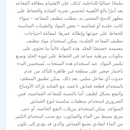
ملمحًا جماليًا للداخلية. لذلك، فإن الاهتمام بنظافة المقاعد
يعد أمرًا بالغ الأهمية لتحسين تجربة القيادة والحفاظ على
مظهر الدمج المعتني به. يتطلب تنظيف المقاعد – سواء
كانت جلدية أو قماشية – بعض المواد والتقنيات المناسبة
للحفاظ على جودتها وإطالة عمرها. لمقابلة احتياجات
تنظيف المقاعد الجلدية، يمكن استخدام مواد تنظيف
مصممة خصيصًا للجلد. هذه المواد غالباً ما تحتوي على
مكونات مرطبة تساعد في الحفاظ على ليونة الجلد وتمنع
تكسر المواد. عند استخدام هذه المنتجات، يُستحسن البدء
باختبار صغير على منطقة غير ظاهرة للتأكد من عدم
حدوث أي تفاعل سلبي. بعد ذلك، يمكن تطبيق المنظف
باستخدام قطعة قماش ناعمة، مع العناية بإزالة الأوساخ
والبقع بشكل لطيف. أما بالنسبة للمقاعد القماشية، فمن
الضروري استخدام منظفات مناسبة لنوع القماش
المتواجد. يمكن استخدام مزيلات البقع الخاصة، أو حتى
مزيج بسيط من الماء والصابون، مع تجنب استخدام الكثير
من الماء لتفادي تشبع القماش والذي قد يؤدي إلى تكون