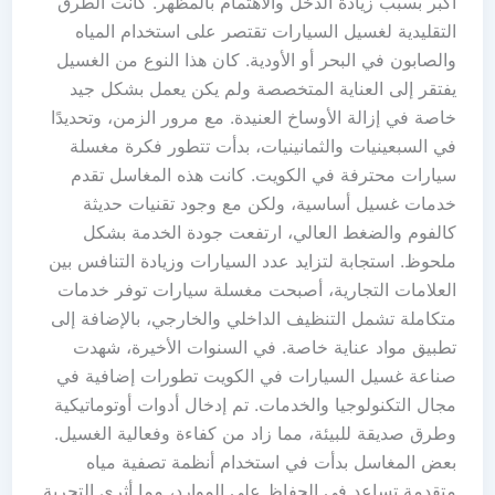
أكبر بسبب زيادة الدخل والاهتمام بالمظهر. كانت الطرق
التقليدية لغسيل السيارات تقتصر على استخدام المياه
والصابون في البحر أو الأودية. كان هذا النوع من الغسيل
يفتقر إلى العناية المتخصصة ولم يكن يعمل بشكل جيد
خاصة في إزالة الأوساخ العنيدة. مع مرور الزمن، وتحديدًا
في السبعينيات والثمانينيات، بدأت تتطور فكرة مغسلة
سيارات محترفة في الكويت. كانت هذه المغاسل تقدم
خدمات غسيل أساسية، ولكن مع وجود تقنيات حديثة
كالفوم والضغط العالي، ارتفعت جودة الخدمة بشكل
ملحوظ. استجابة لتزايد عدد السيارات وزيادة التنافس بين
العلامات التجارية، أصبحت مغسلة سيارات توفر خدمات
متكاملة تشمل التنظيف الداخلي والخارجي، بالإضافة إلى
تطبيق مواد عناية خاصة. في السنوات الأخيرة، شهدت
صناعة غسيل السيارات في الكويت تطورات إضافية في
مجال التكنولوجيا والخدمات. تم إدخال أدوات أوتوماتيكية
وطرق صديقة للبيئة، مما زاد من كفاءة وفعالية الغسيل.
بعض المغاسل بدأت في استخدام أنظمة تصفية مياه
متقدمة تساعد في الحفاظ على الموارد، مما أثرى التجربة