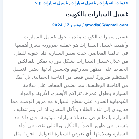
,
,
خدمات السيارات
غسيل سيارات
غسيل سيارات vip
غسيل السيارات بالكويت
qmedia85@gmail.com
/
نوفمبر 17, 2024
غسيل سيارات الكويت مقدمة حول غسيل السيارات
وأهميته غسيل السيارات هو عملية ضرورية تتعزز أهميتها
في عالمنا المعاصر، حيث تعتبر السيارة أداة حيوية للنقل.
من خلال غسيل السيارات بشكل دوري، يمكن للمالكين
الحفاظ على مظهر سياراتهم وتحسين أدائها. يعتبر الغسيل
المنتظم ضروريًا ليس فقط من الناحية الجمالية. بل أيضًا
من الناحية الوظيفية، مما يضمن الحفاظ على سلامة
السيارة وطول عمرها. تتراكم الأوساخ، الأتربة، والمواد
الكيميائية الضارة على سطح السيارة مع مرور الوقت، مما
قد يؤدي إلى تلف الطلاء وتآكل المعدن. إذا لم يتم تنظيف
السيارة بانتظام في مغسلة سيارات موثوقة، فإن ذلك قد
يتسبب في ظهور الصدأ والتآكل. وبالتالي نقص في أداء
السيارة وسلامتها. أي تعرض للسيارة للعوامل الجوية مثل