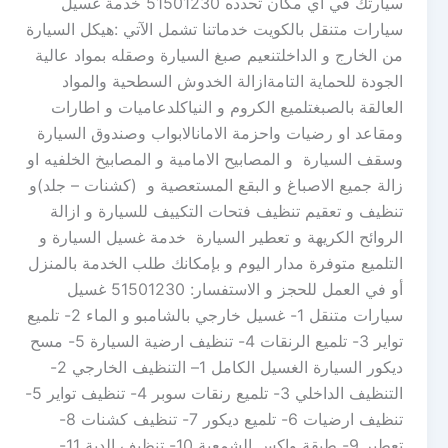
سيارتك في أي مكان تحدده 51501230 خدمة غسيل
سيارات متنقل بالكويت خدماتنا تشمل الآتي :هيكل السيارة
من الخارج و الداخلتنعيم صبغ السيارة وصقله بمواد عالية
الجودة للحماية التامةازالة الخدوش السطحية والمواد
العالقة بالصبغتلميع الكروم و النياكلدعاميات و اطارات
ومقاعد او رضيات واحزمة الامانالابواب وصندوق السيارة
وسقف السيارة و المصابيح الامامية و المصابيخ الخلفيه او
زالة جميع الاصباغ و البقع المستعصية و (كشنات – جلد)و
تنظيف و تعقيم تنظيف فتحات التكييف للسيارة و ازالة
الروائح الكريهة و تعطير السيارة خدمة غسيل السيارة و
التلميع متوفرة مدار اليوم و بإمكانك طلب الخدمة بالمنزل
أو في العمل للحجز و الاستفسار: 51501230 غسيل
سيارات متنقل 1- غسيل خارجي بالشامبو و الماء 2- تلميع
تواير 3- تلميع الرنقات 4- تنظيف ارضية السيارة 5- مسح
ديكور السيارة الغسيل الكامل 1– التنظيف الخارجي 2-
التنظيف الداخلي 3- تلميع رنقات سوبر 4- تنظيف تواير 5-
تنظيف ارضيات 6- تلميع ديكور 7- تنظيف كشنات 8-
تعطير 9- طبقة واكس الشمعية 10- تنظيف الدبة 11-