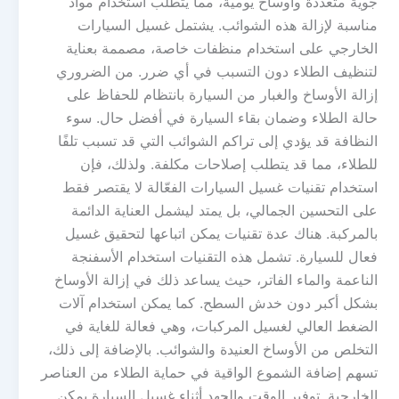
جوية متعددة وأوساخ يومية، مما يتطلب استخدام مواد
مناسبة لإزالة هذه الشوائب. يشتمل غسيل السيارات
الخارجي على استخدام منظفات خاصة، مصممة بعناية
لتنظيف الطلاء دون التسبب في أي ضرر. من الضروري
إزالة الأوساخ والغبار من السيارة بانتظام للحفاظ على
حالة الطلاء وضمان بقاء السيارة في أفضل حال. سوء
النظافة قد يؤدي إلى تراكم الشوائب التي قد تسبب تلفًا
للطلاء، مما قد يتطلب إصلاحات مكلفة. ولذلك، فإن
استخدام تقنيات غسيل السيارات الفعّالة لا يقتصر فقط
على التحسين الجمالي، بل يمتد ليشمل العناية الدائمة
بالمركبة. هناك عدة تقنيات يمكن اتباعها لتحقيق غسيل
فعال للسيارة. تشمل هذه التقنيات استخدام الأسفنجة
الناعمة والماء الفاتر، حيث يساعد ذلك في إزالة الأوساخ
بشكل أكبر دون خدش السطح. كما يمكن استخدام آلات
الضغط العالي لغسيل المركبات، وهي فعالة للغاية في
التخلص من الأوساخ العنيدة والشوائب. بالإضافة إلى ذلك،
تسهم إضافة الشموع الواقية في حماية الطلاء من العناصر
الخارجية. توفير الوقت والجهد أثناء غسيل السيارة يمكن