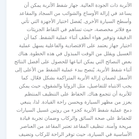
الأتربة ذات الجودة العالية. جهاز شفط الأتربة يمكن أن
يساعد في إزالة الأوساخ والشوائب من السجاد والمقاعد
وأسطح السيارة الأخرى. يُفضل اختيار الأجهزة التي تأتي
مع فلاتر مخصصة، حيث تساهم في التقاط الجزيئات
الدقيقة وتوفير هواء أنظف أثناء عملية الشفط. كما أن
اختيار جهاز يعتمد على الاقتصادية والفاعلية يسهل عملية
الغسيل ويقلل من الوقت المبذول في هذه الخطوة. هناك
بعض النصائح التي يمكن اتباعها للحصول على أفضل النتائج
أثناء شفط الأتربة. يُنصح ببدء عملية الشفط من الأعلى إلى
الأسفل لضمان إزالة الأتربة المتراكمة بشكل فعّال. كما
يجب الانتباه للتفاصيل، مثل الزوايا والشقوق، حيث يمكن
للأتربة أن تتجمع هناك. الحفاظ على التنظيف المنتظم
يعزز من مظهر السيارة ويحسن راحة القيادة. لذا، ينبغي
دمج عملية شفط الأتربة كجزء من روتين غسيل السيارات
للحفاظ على صحة السائق والركاب وضمان تجربة قيادة
مريحة وآمنة. تنظيف المقاعد تعتبر المقاعد من العناصر
الأساسية في السيارة، حيث توفر الراحة للركاب وتضيف