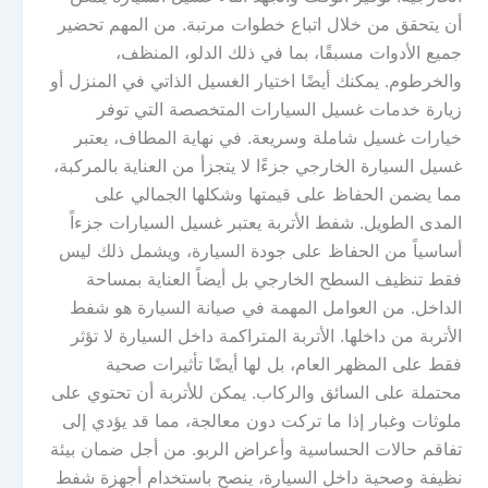
أن يتحقق من خلال اتباع خطوات مرتبة. من المهم تحضير
جميع الأدوات مسبقًا، بما في ذلك الدلو، المنظف،
والخرطوم. يمكنك أيضًا اختيار الغسيل الذاتي في المنزل أو
زيارة خدمات غسيل السيارات المتخصصة التي توفر
خيارات غسيل شاملة وسريعة. في نهاية المطاف، يعتبر
غسيل السيارة الخارجي جزءًا لا يتجزأ من العناية بالمركبة،
مما يضمن الحفاظ على قيمتها وشكلها الجمالي على
المدى الطويل. شفط الأتربة يعتبر غسيل السيارات جزءاً
أساسياً من الحفاظ على جودة السيارة، ويشمل ذلك ليس
فقط تنظيف السطح الخارجي بل أيضاً العناية بمساحة
الداخل. من العوامل المهمة في صيانة السيارة هو شفط
الأتربة من داخلها. الأتربة المتراكمة داخل السيارة لا تؤثر
فقط على المظهر العام، بل لها أيضًا تأثيرات صحية
محتملة على السائق والركاب. يمكن للأتربة أن تحتوي على
ملوثات وغبار إذا ما تركت دون معالجة، مما قد يؤدي إلى
تفاقم حالات الحساسية وأعراض الربو. من أجل ضمان بيئة
نظيفة وصحية داخل السيارة، ينصح باستخدام أجهزة شفط