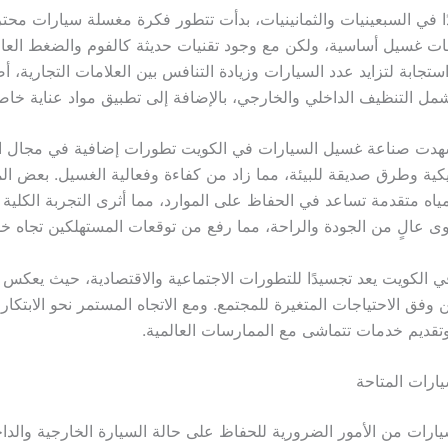
ًا في السبعينيات والثمانينيات، بدأت تتطور فكرة مغسلة سيارات محت
ت غسيل أساسية، ولكن مع وجود تقنيات حديثة كالفوم والضغط العا
تجابة لتزايد عدد السيارات وزيادة التنافس بين العلامات التجارية،
مل التنظيف الداخلي والخارجي، بالإضافة إلى تطبيق مواد عناية خاص
هدت صناعة غسيل السيارات في الكويت تطورات إضافية في مجال الت
تيكية وطرق صديقة للبيئة، مما زاد من كفاءة وفعالية الغسيل. بعض ا
اه متقدمة تساعد في الحفاظ على الموارد، مما أثرى التجربة الكلية ل
 عالٍ من الجودة والراحة، مما رفع من توقعات المستهلكين تجاه خ
ي الكويت يعد تجسيدًا للتطورات الاجتماعية والاقتصادية، حيث يعكس
وفق الاحتياجات المتغيرة للمجتمع. ومع الاتجاه المستمر نحو الابتكار
وتقديم خدمات تتماشى مع الممارسات العالمية.
ارات المتاحة
رات من الأمور الضرورية للحفاظ على حالة السيارة الخارجية والداخل