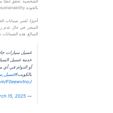
الشخصية. تحقق أيضًا من
بالجودة sustainability.
أخيرًا، تُعتبر ضمانات 
المنجز. في حال عدم رض
المبالغ. هذه الضمانات 
غسيل سيارات جاف 42593
أو الدوام في أي م
بالكويت
#غسيل_سي
.com/F0eewvtnoJ
rch 15, 2025
— doaa sayed (@doaasay37328480)