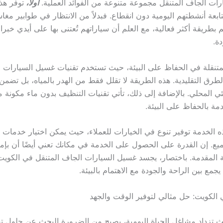
ات الجاف المتنقل مجموعة متنوعة من الفوائد العملية.
أولًا،
توفر هذ
ابعة أنشطتهم اليومية دون انقطاع. فبدلاً من الانتظار في طوابير مغ
طريقة أكثر فعالية، مع العلم أن سياراتهم تُعتنى بها على أيدي خبرا
دة.
تنقلة في الحفاظ على البيئة، حيث تستخدم تقنيات غسيل السيارات ا
لطرق التقليدية. هذه الطريقة لا تقلل فقط من الهدر بالمياه، بل تضمن أ
ئي المحلي. بالإضافة إلى ذلك، تأتي تقنيات التنظيف بدون ماء مكونة م
مة بالحفاظ على البيئة.
ه الخدمة توفير تنوع في الخيارات للعملاء، حيث يمكن اختيار خدمات
ميع. إن القدرة على الحصول على الخدمة في مكانك تعني أيضًا أن بإمك
ة المقدمة. باختصار، يجسد غسيل السيارات الجاف المتنقل في الكو
يجمع بين الراحة والجودة مع الاهتمام بالبيئة.
لكويت: حل مثالي لتوفير الوقت والجهد
ث تزداد مشاغل الحياة اليومية، يصبح من الضرورة البحث عن حلول ت