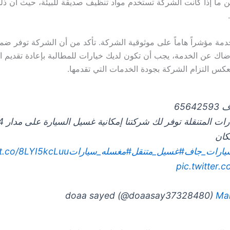
 ما إذا كانت الشركة تستخدم مواد تنظيف صديقة للبيئة، حيث أن ذلك
الخدمة مؤشراً هاماً على موثوقية الشركة. تأكد من أن الشركة توفر ض
اك عن الخدمة، يجب أن تكون لديك خيارات للمطالبة بإعادة تقديم ال
تعكس التزام الشركة بجودة الخدمات التي تقدمها.
656
كان
ارات_جاف
#غسيل_متنقل
#مغسله_سيارات
/t.co/8LYI5kcLuu
pic.twitter
Ma